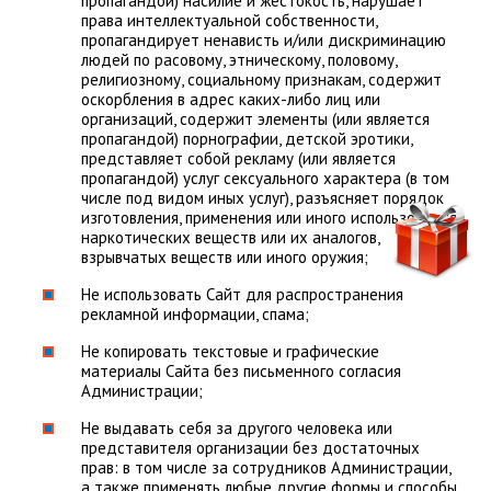
пропагандой) насилие и жестокость, нарушает
права интеллектуальной собственности,
пропагандирует ненависть и/или дискриминацию
людей по расовому, этническому, половому,
религиозному, социальному признакам, содержит
оскорбления в адрес каких-либо лиц или
организаций, содержит элементы (или является
пропагандой) порнографии, детской эротики,
представляет собой рекламу (или является
пропагандой) услуг сексуального характера (в том
числе под видом иных услуг), разъясняет порядок
изготовления, применения или иного использования
наркотических веществ или их аналогов,
взрывчатых веществ или иного оружия;
Не использовать Сайт для распространения
рекламной информации, спама;
Не копировать текстовые и графические
материалы Сайта без письменного согласия
Администрации;
Не выдавать себя за другого человека или
представителя организации без достаточных
прав: в том числе за сотрудников Администрации,
а также применять любые другие формы и способы