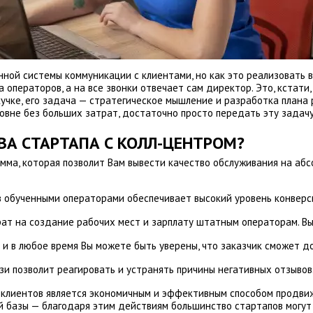
ной системы коммуникации с клиентами, но как это реализовать 
операторов, а на все звонки отвечает сам директор. Это, кстати,
учке, его задача — стратегическое мышление и разработка плана 
ровне без больших затрат, достаточно просто передать эту задач
ВА СТАРТАПА С КОЛЛ-ЦЕНТРОМ?
амма, которая позволит Вам вывести качество обслуживания на аб
 обученными операторами обеспечивает высокий уровень конверси
ат на создание рабочих мест и зарплату штатным операторам. Вы
и в любое время Вы можете быть уверены, что заказчик сможет до
язи позволит реагировать и устранять причины негативных отзывов
х клиентов является экономичным и эффективным способом продвиж
 базы — благодаря этим действиям большинство стартапов могут з