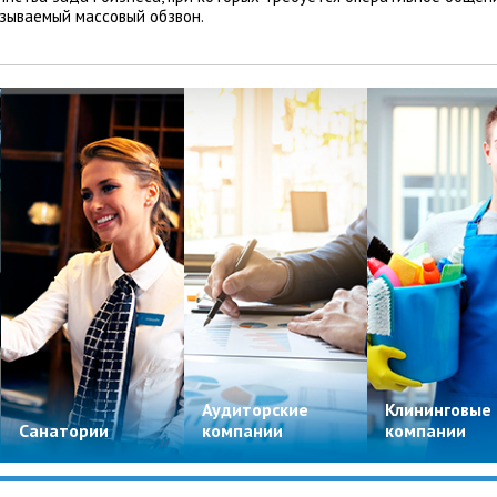
азываемый массовый обзвон.
Аудиторские
Клининговые
Санатории
компании
компании